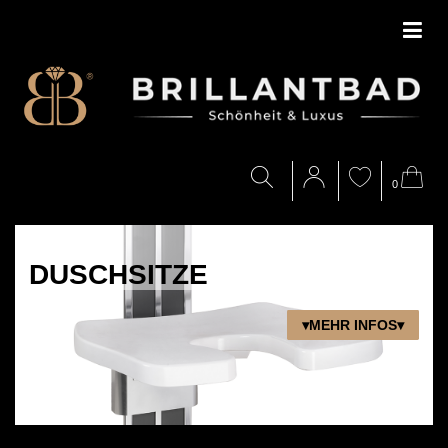
0
DUSCHSITZE
▾MEHR INFOS▾