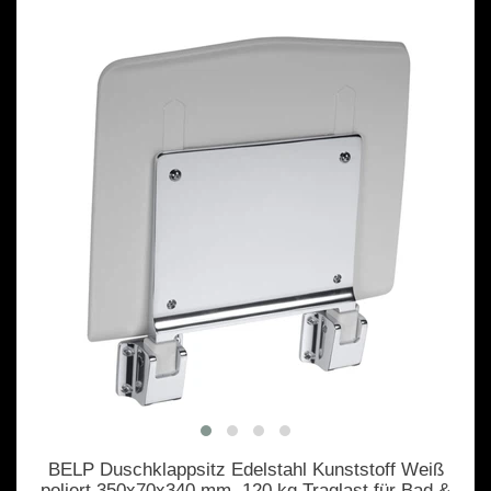
BELP Duschklappsitz Edelstahl Kunststoff Weiß
poliert 350x70x340 mm, 120 kg Traglast für Bad &