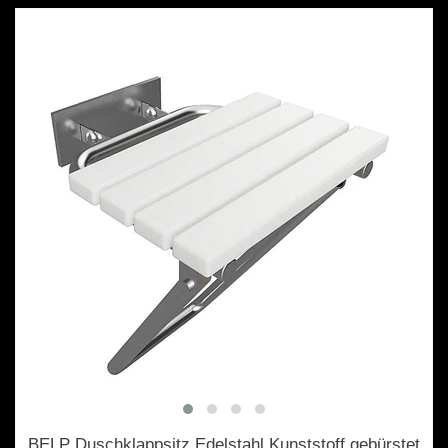
BELP Duschklappsitz Edelstahl Kunststoff gebürstet