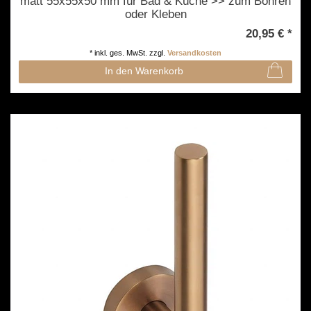
matt 55x55x50 mm für Bad & Küche >> zum Bohren
oder Kleben
20,95 € *
*
inkl. ges. MwSt.
zzgl.
Versandkosten
In den Warenkorb