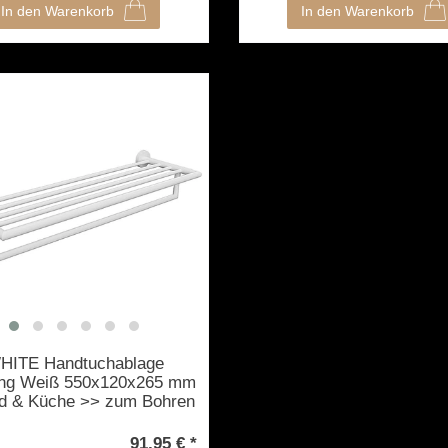
In den Warenkorb
In den Warenkorb
HITE Handtuchablage
ng Weiß 550x120x265 mm
ad & Küche >> zum Bohren
91,95 € *