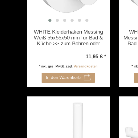
WHITE Kleiderhaken Messing
WHI
Weiß 55x55x50 mm für Bad &
Messi
Küche >> zum Bohren oder
Bad
Kleben
11,95 € *
*
inkl. ges. MwSt.
zzgl.
Versandkosten
*
in
In den Warenkorb