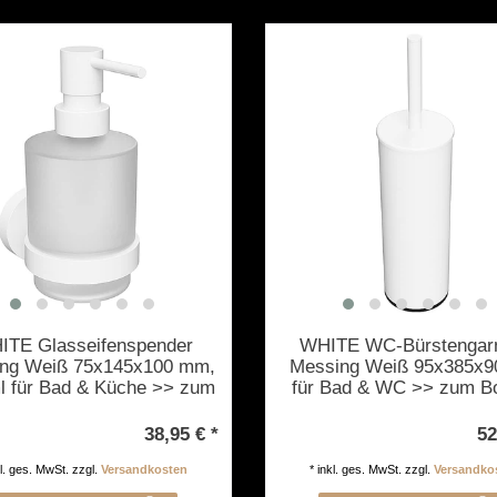
ITE Glasseifenspender
WHITE WC-Bürstengarn
ng Weiß 75x145x100 mm,
Messing Weiß 95x385x
l für Bad & Küche >> zum
für Bad & WC >> zum B
Bohren oder Kleben
oder Freistehend anwen
38,95 € *
52
kl. ges. MwSt.
zzgl.
Versandkosten
*
inkl. ges. MwSt.
zzgl.
Versandko