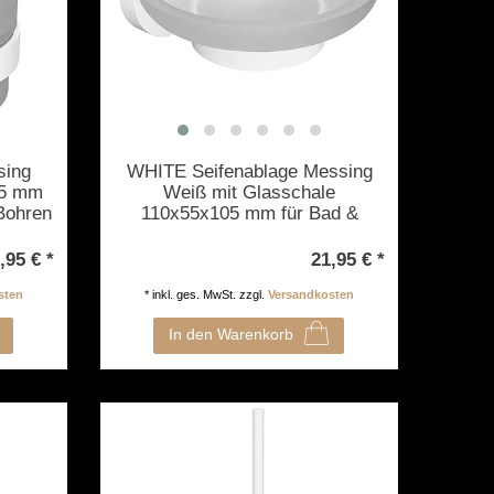
sing
WHITE Seifenablage Messing
05 mm
Weiß mit Glasschale
Bohren
110x55x105 mm für Bad &
Küche >> zum Bohren oder
Kleben
,95 € *
21,95 € *
sten
*
inkl. ges. MwSt.
zzgl.
Versandkosten
In den Warenkorb