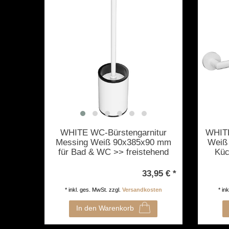
WHITE WC-Bürstengarnitur
WHITE
Messing Weiß 90x385x90 mm
Weiß
für Bad & WC >> freistehend
Küc
anwendbar
33,95 € *
*
inkl. ges. MwSt.
zzgl.
Versandkosten
*
in
In den Warenkorb