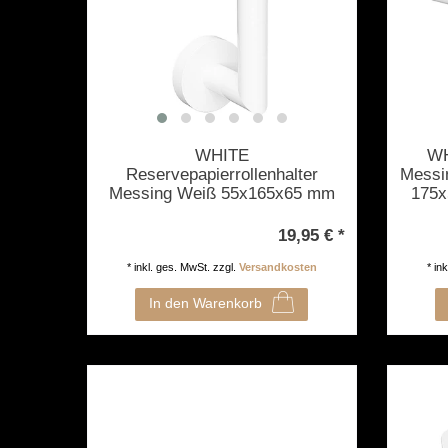
WHITE
WH
Reservepapierrollenhalter
Messi
Messing Weiß 55x165x65 mm
175x
für Bad & WC >> zum Bohren
>> 
oder Kleben
19,95 € *
*
inkl. ges. MwSt.
zzgl.
Versandkosten
*
in
In den Warenkorb