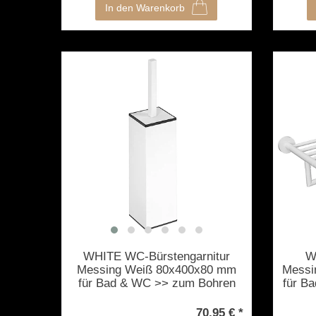
In den Warenkorb
WHITE WC-Bürstengarnitur
W
Messing Weiß 80x400x80 mm
Messi
für Bad & WC >> zum Bohren
für B
oder Freistehend anwendbar
70,95 € *