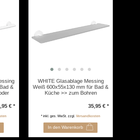
essing
WHITE Glasablage Messing
Bad &
Weiß 600x55x130 mm für Bad &
oder
Küche >> zum Bohren
,95 € *
35,95 € *
sten
*
inkl. ges. MwSt.
zzgl.
Versandkosten
In den Warenkorb