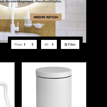
und Kosmetikspiegel, Handtuchhalter,
▾MEHR INFOS▾
Filter