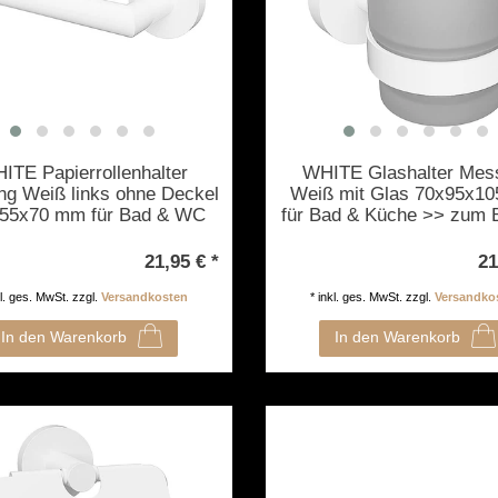
ITE Papierrollenhalter
WHITE Glashalter Mes
ng Weiß links ohne Deckel
Weiß mit Glas 70x95x1
55x70 mm für Bad & WC
für Bad & Küche >> zum 
zum Bohren oder Kleben
oder Kleben
21,95 € *
21
kl. ges. MwSt.
zzgl.
Versandkosten
*
inkl. ges. MwSt.
zzgl.
Versandko
In den Warenkorb
In den Warenkorb