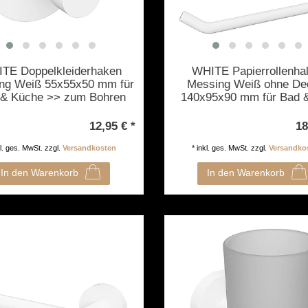
TE Doppelkleiderhaken
WHITE Papierrollenhal
ng Weiß 55x55x50 mm für
Messing Weiß ohne De
 & Küche >> zum Bohren
140x95x90 mm für Bad
oder Kleben
>> zum Bohren oder Kl
12,95 € *
18
kl. ges. MwSt.
zzgl.
Versandkosten
*
inkl. ges. MwSt.
zzgl.
Versandko
In den Warenkorb
In den Warenkorb