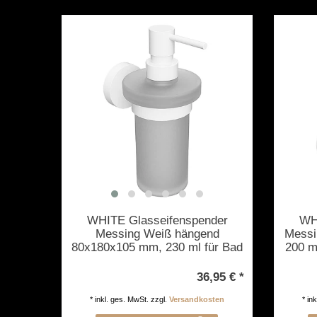
WHITE Glasseifenspender
WH
Messing Weiß hängend
Messi
80x180x105 mm, 230 ml für Bad
200 m
& Küche >> zum Bohren oder
Kleben
36,95 € *
*
inkl. ges. MwSt.
zzgl.
Versandkosten
*
in