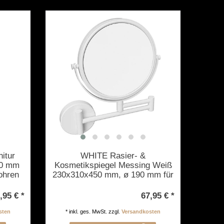
itur
WHITE Rasier- &
90 mm
Kosmetikspiegel Messing Weiß
ohren
230x310x450 mm, ø 190 mm für
dbar
Bad & WC >> zum Bohren
,95 € *
67,95 € *
sten
*
inkl. ges. MwSt.
zzgl.
Versandkosten