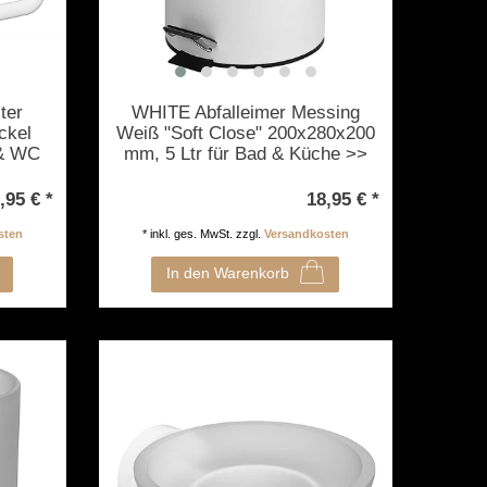
ter
WHITE Abfalleimer Messing
ckel
Weiß "Soft Close" 200x280x200
 & WC
mm, 5 Ltr für Bad & Küche >>
eben
freistehend anwendbar
,95 € *
18,95 € *
sten
*
inkl. ges. MwSt.
zzgl.
Versandkosten
In den Warenkorb