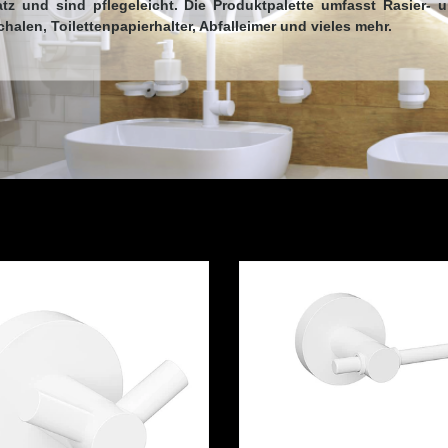
tz und sind pflegeleicht. Die Produktpalette umfasst Rasier- 
halen, Toilettenpapierhalter, Abfalleimer und vieles mehr.