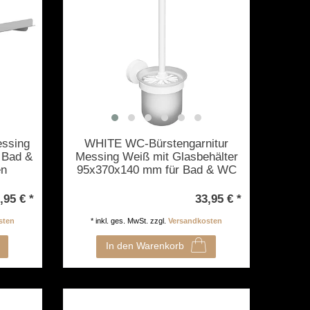
ssing
WHITE WC-Bürstengarnitur
 Bad &
Messing Weiß mit Glasbehälter
en
95x370x140 mm für Bad & WC
>> zum Bohren oder Kleben
,95 € *
33,95 € *
sten
*
inkl. ges. MwSt.
zzgl.
Versandkosten
In den Warenkorb