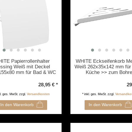
ITE Papierrollenhalter
WHITE Eckseifenkorb Me
ssing Weiß mit Deckel
Weiß 262x35x142 mm für
155x80 mm für Bad & WC
Küche >> zum Bohr
zum Bohren oder Kleben
28,95 € *
29
kl. ges. MwSt.
zzgl.
Versandkosten
*
inkl. ges. MwSt.
zzgl.
Versandko
In den Warenkorb
In den Warenkorb