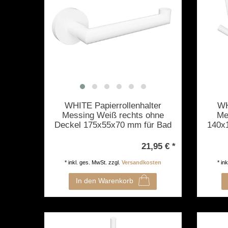
WHITE Papierrollenhalter
WH
Messing Weiß rechts ohne
Me
Deckel 175x55x70 mm für Bad
140x
& WC >> zum Bohren oder
>> 
Kleben
21,95 € *
*
inkl. ges. MwSt.
zzgl.
Versandkosten
*
in
In den Warenkorb