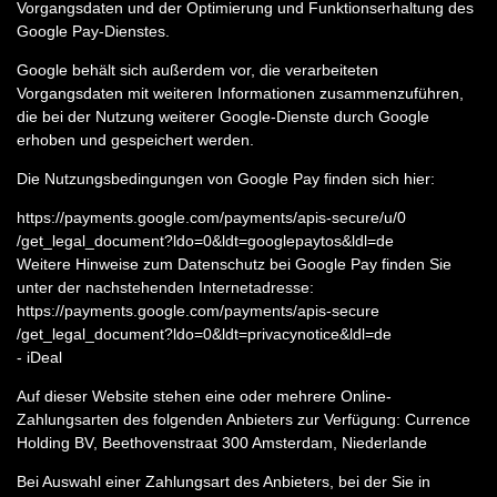
Vorgangsdaten und der Optimierung und Funktionserhaltung des
Google Pay-Dienstes.
Google behält sich außerdem vor, die verarbeiteten
Vorgangsdaten mit weiteren Informationen zusammenzuführen,
die bei der Nutzung weiterer Google-Dienste durch Google
erhoben und gespeichert werden.
Die Nutzungsbedingungen von Google Pay finden sich hier:
https://payments.google.com
/payments
/apis-secure
/u
/0
/get_legal_document
?ldo=0
&ldt=googlepaytos
&ldl=de
Weitere Hinweise zum Datenschutz bei Google Pay finden Sie
unter der nachstehenden Internetadresse:
https://payments.google.com
/payments
/apis-secure
/get_legal_document
?ldo=0
&ldt=privacynotice
&ldl=de
- iDeal
Auf dieser Website stehen eine oder mehrere Online-
Zahlungsarten des folgenden Anbieters zur Verfügung: Currence
Holding BV, Beethovenstraat 300 Amsterdam, Niederlande
Bei Auswahl einer Zahlungsart des Anbieters, bei der Sie in