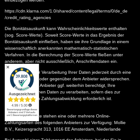
einbezogen werden:
https://cdn.klarna.com
/1.0
/shared
/content
/legal
/terms
/0
/de_de
/credit_rating_agencies
Die Bonitätsauskunft kann Wahrscheinlichkeitswerte enthalten
(sog. Score-Werte). Soweit Score-Werte in das Ergebnis der
Bonitätsauskunft einfließen, haben sie ihre Grundlage in einem
wissenschaftlich anerkannten mathematisch-statistischen
Verfahren. In die Berechnung der Score-Werte fließen unter
anderem, aber nicht ausschließlich, Anschriftendaten ein.
✕
Sie können dieser Verarbeitung Ihrer Daten jederzeit durch eine
Nachricht an uns oder gegenüber dem Anbieter widersprechen.
Jedoch bleibt der Anbieter ggf. weiterhin berechtigt, Ihre
personenbezogenen Daten zu verarbeiten, sofern dies zur
vertragsgemäßen Zahlungsabwicklung erforderlich ist.
- Mollie
Auf dieser Website stehen eine oder mehrere Online-
Zahlungsarten des folgenden Anbieters zur Verfügung: Mollie
B.V., Keizersgracht 313, 1016 EE Amsterdam, Niederlande