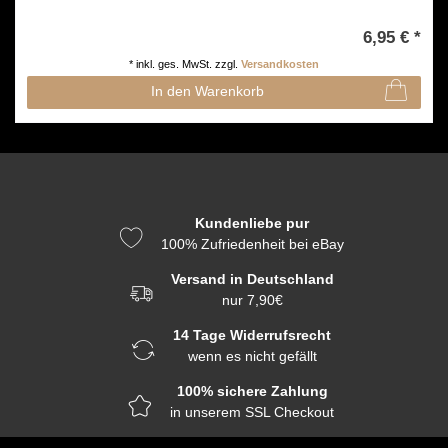
6,95 € *
*
inkl. ges. MwSt.
zzgl.
Versandkosten
In den Warenkorb
Kundenliebe pur
100% Zufriedenheit bei eBay
Versand in Deutschland
nur 7,90€
14 Tage Widerrufsrecht
wenn es nicht gefällt
100% sichere Zahlung
in unserem SSL Checkout