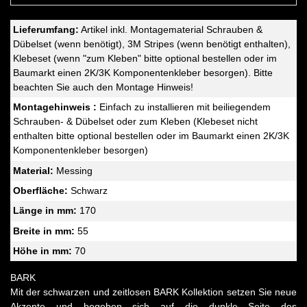
Lieferumfang:
Artikel inkl. Montagematerial Schrauben &
Dübelset (wenn benötigt), 3M Stripes (wenn benötigt enthalten),
Klebeset (wenn "zum Kleben" bitte optional bestellen oder im
Baumarkt einen 2K/3K Komponentenkleber besorgen). Bitte
beachten Sie auch den Montage Hinweis!
Montagehinweis :
Einfach zu installieren mit beiliegendem
Schrauben- & Dübelset oder zum Kleben (Klebeset nicht
enthalten bitte optional bestellen oder im Baumarkt einen 2K/3K
Komponentenkleber besorgen)
Material:
Messing
Oberfläche:
Schwarz
Länge in mm:
170
Breite in mm:
55
Höhe in mm:
70
BARK
Mit der schwarzen und zeitlosen BARK Kollektion setzen Sie neue
Akzente und begeben sich auf die dunkle Seite des