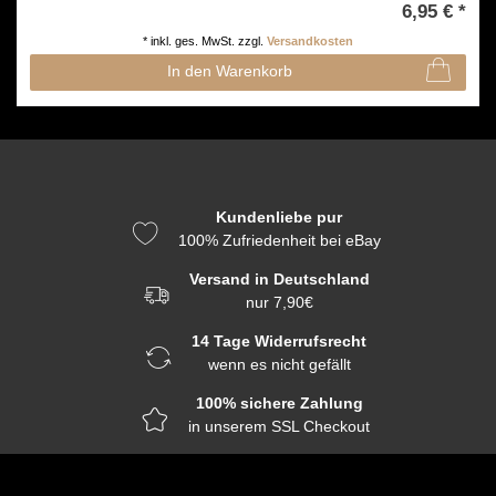
6,95 € *
*
inkl. ges. MwSt.
zzgl.
Versandkosten
In den Warenkorb
Kundenliebe pur
100% Zufriedenheit bei eBay
Versand in Deutschland
nur 7,90€
14 Tage Widerrufsrecht
wenn es nicht gefällt
100% sichere Zahlung
in unserem SSL Checkout