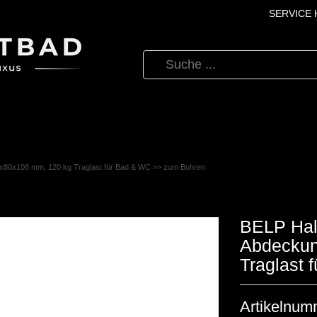
SERVICE H
80x80x106 mm, 120 kg Traglast für Bad & WC >> zum Bohren
BELP Halt
Abdeckun
Traglast
Artikelnum