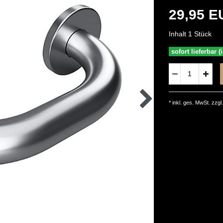
29,95 
Inhalt
1
Stück
sofort lieferbar 
* inkl. ges. MwSt. zzgl.