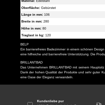
Material:
Edelstahl
Oberfläche:
Gebürstet
Länge in mm:
106
Breite in mm:
280
Höhe in mm:
80
Traglast in kg:
120
BELP
Ein barrierefreies Badezimmer in einem schönen Design e
eine hilfreiche und barrierefreie Unterstützung. Die Prod
BRILLANTBAD
Das Unternehmen BRILLANTBAD mit seinem Hauptsitz We
Dank der hohen Qualität der Produkte und sehr guter K
eine Oase der Eleganz verwandeln.
Kundenliebe pur