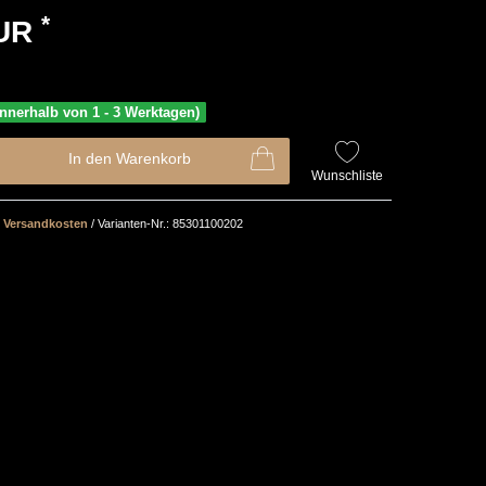
*
EUR
(innerhalb von 1 - 3 Werktagen)
In den Warenkorb
Wunschliste
Versandkosten
/ Varianten-Nr.: 85301100202