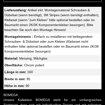
Lieferumfang:
Artikel inkl. Montagematerial Schrauben &
Dübelset (wenn benötigt), 3M Stripes (wenn benötigt enthalten),
Klebeset (wenn "zum Kleben" bitte optional bestellen oder im
Baumarkt einen 2K/3K Komponentenkleber besorgen). Bitte
beachten Sie auch den Montage Hinweis!
Montagehinweis :
Einfach zu installieren mit beiliegendem
Schrauben- & Dübelset oder zum Kleben (Klebeset nicht
enthalten bitte optional bestellen oder im Baumarkt einen 2K/3K
Komponentenkleber besorgen)
Material:
Messing, Milchglas
Oberfläche:
Chrom poliert
Länge in mm:
160
Breite in mm:
95
Höhe in mm:
90
BOMEGA
Unsere Kollektion BOMEGA steht für ein umfangreiches
Sortiment, dass sich mit individuellem Design und mit poliertem