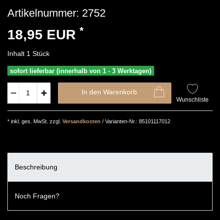
Artikelnummer:
2752
*
18,95 EUR
Inhalt
1
Stück
sofort lieferbar (innerhalb von 1 - 3 Werktagen)
In den Warenkorb
Wunschliste
* inkl. ges. MwSt. zzgl.
Versandkosten
/ Varianten-Nr.: 85101117012
Beschreibung
Noch Fragen?