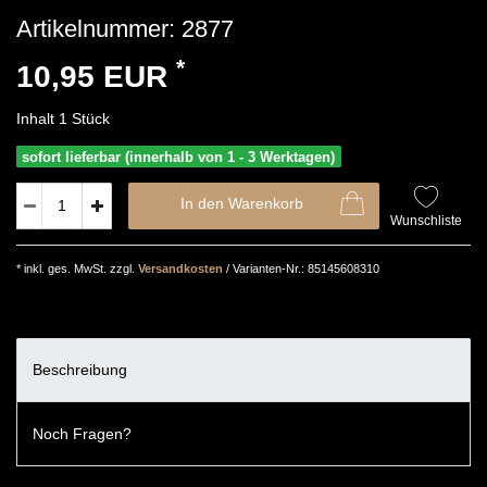
Artikelnummer:
2877
*
10,95 EUR
Inhalt
1
Stück
sofort lieferbar (innerhalb von 1 - 3 Werktagen)
In den Warenkorb
Wunschliste
* inkl. ges. MwSt. zzgl.
Versandkosten
/ Varianten-Nr.: 85145608310
Beschreibung
Noch Fragen?